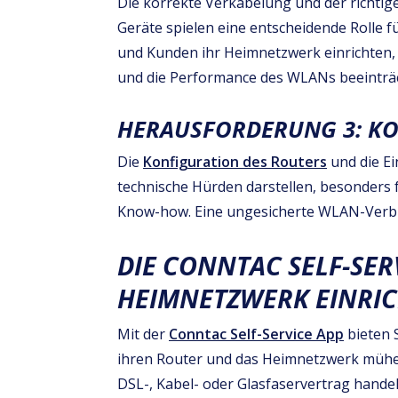
Die korrekte Verkabelung und der richtig
Geräte spielen eine entscheidende Rolle 
und Kunden ihr Heimnetzwerk einrichten,
und die Performance des WLANs beeinträ
HERAUSFORDERUNG 3: KO
Die
Konfiguration des Routers
und die E
technische Hürden darstellen, besonders
Know-how. Eine ungesicherte WLAN-Verbin
DIE CONNTAC SELF-SER
HEIMNETZWERK EINRI
Mit der
Conntac Self-Service App
bieten 
ihren Router und das Heimnetzwerk mühelo
DSL-, Kabel- oder Glasfaservertrag hande